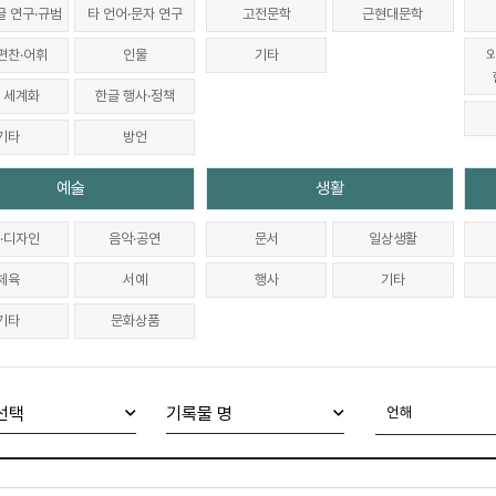
글 연구·규범
타 언어·문자 연구
고전문학
근현대문학
편찬·어휘
인물
기타
 세계화
한글 행사·정책
기타
방언
예술
생활
·디자인
음악·공연
문서
일상생활
체육
서예
행사
기타
기타
문화상품