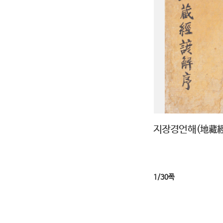
지장경언해(地藏
1/30쪽