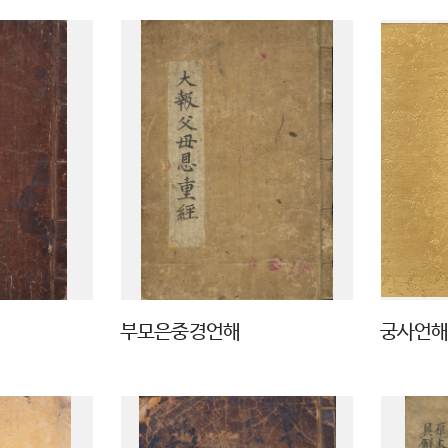
부모은중경언해
궁사언