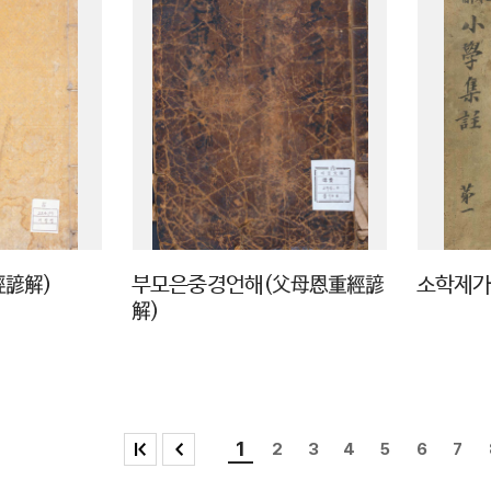
經諺解)
부모은중경언해(父母恩重經諺
소학제가
解)
1
2
3
4
5
6
7