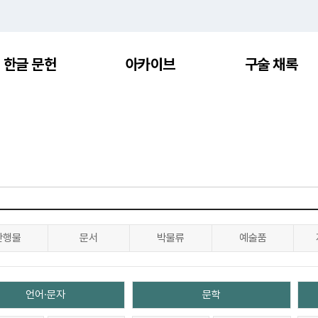
한글 문헌
아카이브
구술 채록
간행물
문서
박물류
예술품
언어·문자
문학