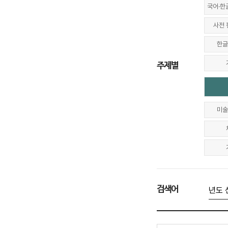
국어·한
사전 
한글
주제별
미술
검색어