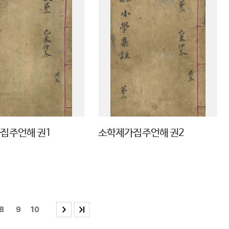
집주언해 권1
소학제가집주언해 권2
8
9
10