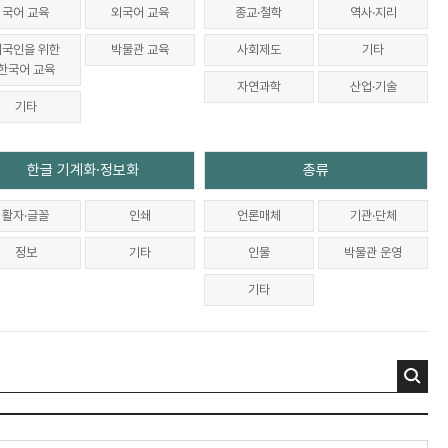
국어 교육
외국어 교육
종교·철학
역사·지리
외국인을 위한
박물관 교육
사회제도
기타
한국어 교육
자연과학
산업·기술
기타
한글 기계화·정보화
총류
활자·글꼴
인쇄
언론매체
기관·단체
정보
기타
인물
박물관 운영
기타