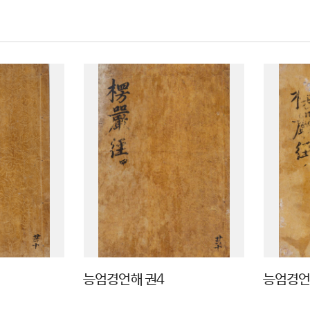
능엄경언해 권4
능엄경언