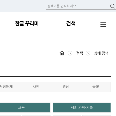
한글 꾸러미
검색
검색
상세 검색
저장매체
사진
영상
음향
교육
사회·과학·기술